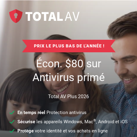
PRIX LE PLUS BAS DE L'ANNÉE !
Écon.
$
80
sur
Antivirus primé
Total AV Plus 2026
En temps réel
Protection antivirus
®
Sécurise
les appareils Windows, Mac
, Android et iOS
Protège
votre identité et vos achats en ligne