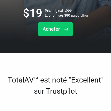
$
19
Prix original :
$
99
*
Économisez
$
80
aujourd'hui
Acheter
TotalAV™ est noté "Excellent"
sur Trustpilot