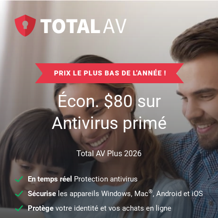
PRIX LE PLUS BAS DE L'ANNÉE !
Écon.
$
80
sur
Antivirus primé
Total AV Plus 2026
En temps réel
Protection antivirus
®
Sécurise
les appareils Windows, Mac
, Android et iOS
Protège
votre identité et vos achats en ligne