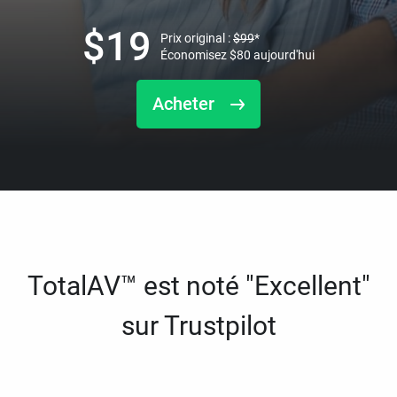
$
19
Prix original :
$
99
*
Économisez
$
80
aujourd'hui
Acheter
TotalAV™ est noté "Excellent"
sur Trustpilot