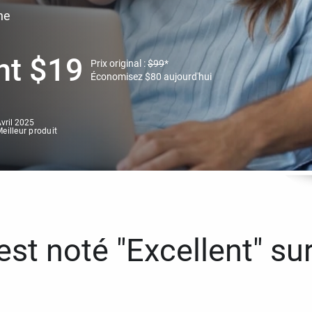
ne
nt
$
19
Prix original :
$
99
*
Économisez
$
80
aujourd'hui
vril 2025
eilleur produit
st noté "Excellent" sur