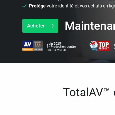
Protège
votre identité et vos achats en lig
Maintena
Acheter
Juin 2025
A
3* Protection contre
M
les malwares
TotalAV™ e