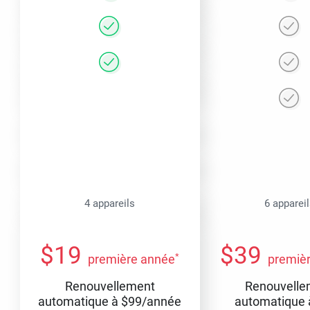
4 appareils
6 apparei
$
19
$
39
*
première année
premiè
Renouvellement
Renouvelle
automatique à
$
99
/année
automatique