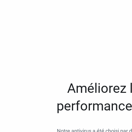
Améliorez l
performances
Notre antivirus a été choisi par 