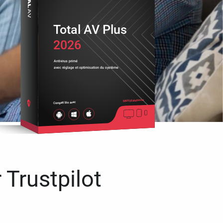
Total AV Plus
2026
Antivirus primé
avec réglage et optimisation du système
Multiplateforme
Compatible avec
 Trustpilot