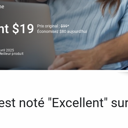
ne
nt
$
19
Prix original :
$
99
*
Économisez
$
80
aujourd'hui
vril 2025
eilleur produit
st noté "Excellent" sur