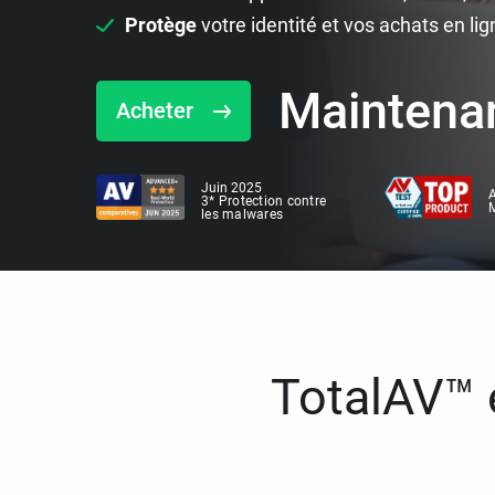
Protège
votre identité et vos achats en lig
Maintena
Acheter
Juin 2025
A
3* Protection contre
M
les malwares
TotalAV™ e