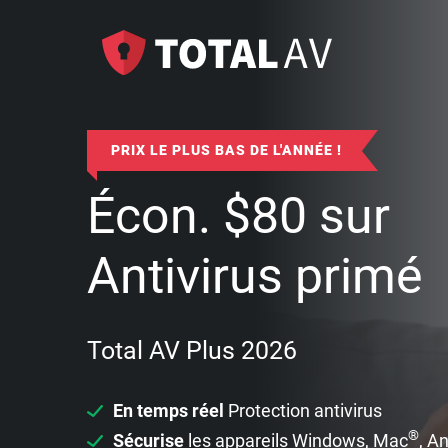
PRIX LE PLUS BAS DE L'ANNÉE !
Écon.
$
80
sur
Antivirus primé
Total AV Plus 2026
En temps réel
Protection antivirus
®
Sécurise
les appareils Windows, Mac
, A