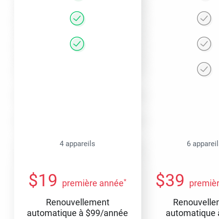
4 appareils
6 apparei
$
19
$
39
*
première année
premiè
Renouvellement
Renouvelle
automatique à
$
99
/année
automatique