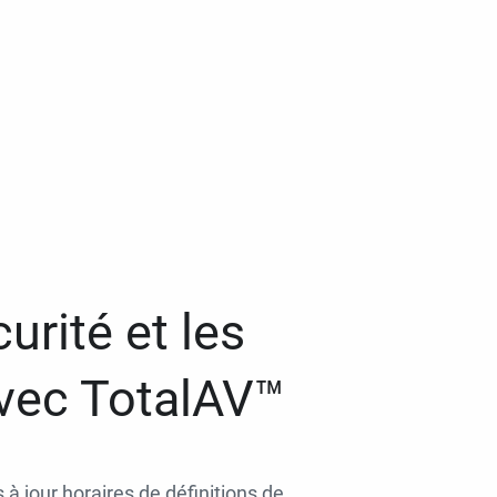
urité et les
avec TotalAV™
 à jour horaires de définitions de