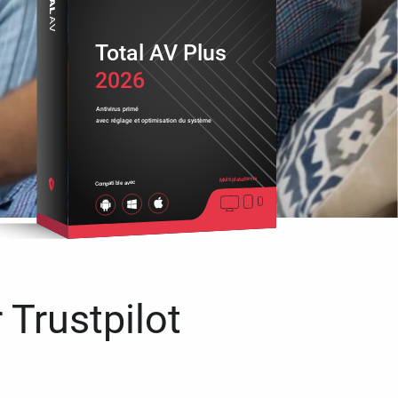
Total AV Plus
2026
Antivirus primé
avec réglage et optimisation du système
Multiplateforme
Compatible avec
 Trustpilot