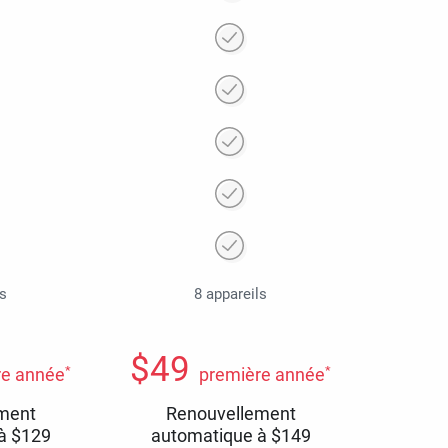
ls
8 appareils
$
49
*
*
re année
première année
ment
Renouvellement
 à
$
129
automatique à
$
149