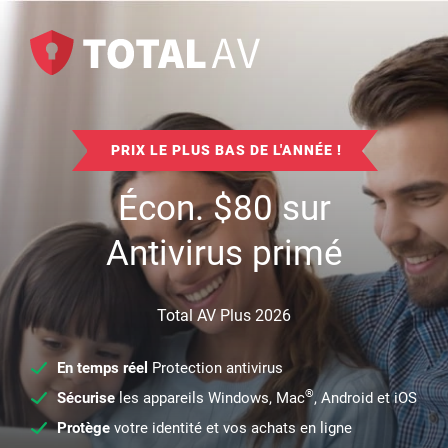
PRIX LE PLUS BAS DE L'ANNÉE !
Écon.
$
80
sur
Antivirus primé
Total AV Plus 2026
En temps réel
Protection antivirus
®
Sécurise
les appareils Windows, Mac
, Android et iOS
Protège
votre identité et vos achats en ligne