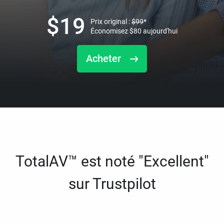
$
19
Prix original :
$
99
*
Économisez
$
80
aujourd'hui
Acheter
TotalAV™ est noté "Excellent"
sur Trustpilot