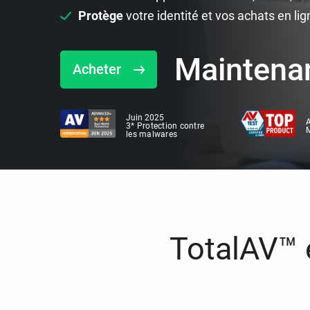
Protège
votre identité et vos achats en lig
Maintena
Acheter
Juin 2025
A
3* Protection contre
M
les malwares
TotalAV™ e