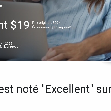
ne
nt
$
19
Prix original :
$
99
*
Économisez
$
80
aujourd'hui
vril 2025
eilleur produit
st noté "Excellent" sur