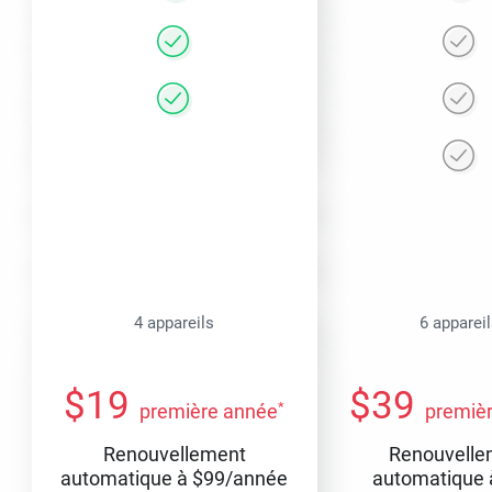
4 appareils
6 apparei
$
19
$
39
*
première année
premiè
Renouvellement
Renouvelle
automatique à
$
99
/année
automatique