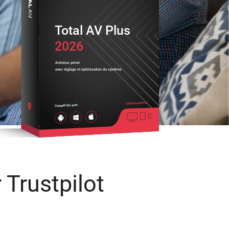
Total AV Plus
2026
Antivirus primé
avec réglage et optimisation du système
Multiplateforme
Compatible avec
 Trustpilot