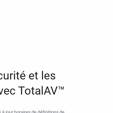
urité et les
avec TotalAV™
 à jour horaires de définitions de