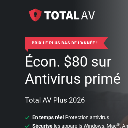
PRIX LE PLUS BAS DE L'ANNÉE !
Écon.
$
80
sur
Antivirus primé
Total AV Plus 2026
En temps réel
Protection antivirus
®
Sécurise
les appareils Windows, Mac
, A