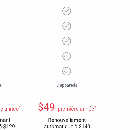
ls
8 appareils
$
49
*
*
re année
première année
ment
Renouvellement
 à
$
129
automatique à
$
149