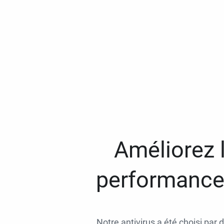
Améliorez l
performances
Notre antivirus a été choisi par 