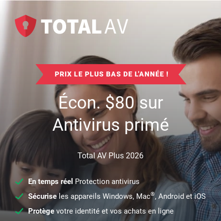
PRIX LE PLUS BAS DE L'ANNÉE !
Écon.
$
80
sur
Antivirus primé
Total AV Plus 2026
En temps réel
Protection antivirus
®
Sécurise
les appareils Windows, Mac
, Android et iOS
Protège
votre identité et vos achats en ligne