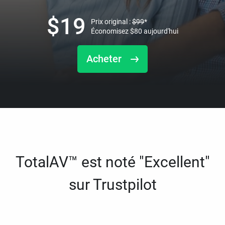
$
19
Prix original :
$
99
*
Économisez
$
80
aujourd'hui
Acheter
TotalAV™ est noté "Excellent"
sur Trustpilot