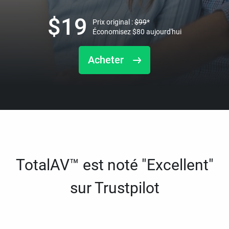
$
19
Prix original :
$
99
*
Économisez
$
80
aujourd'hui
Acheter
TotalAV™ est noté "Excellent"
sur Trustpilot