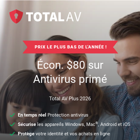
PRIX LE PLUS BAS DE L'ANNÉE !
Écon.
$
80
sur
Antivirus primé
Total AV Plus 2026
En temps réel
Protection antivirus
®
Sécurise
les appareils Windows, Mac
, Android et iOS
Protège
votre identité et vos achats en ligne