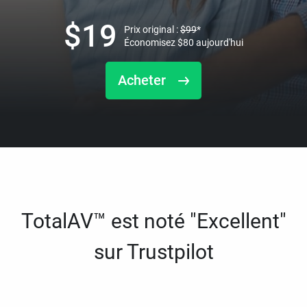
$
19
Prix original :
$
99
*
Économisez
$
80
aujourd'hui
Acheter
TotalAV™ est noté "Excellent"
sur Trustpilot