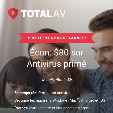
PRIX LE PLUS BAS DE L'ANNÉE !
Écon.
$
80
sur
Antivirus primé
Total AV Plus 2026
En temps réel
Protection antivirus
®
Sécurise
les appareils Windows, Mac
, Android et iOS
Protège
votre identité et vos achats en ligne