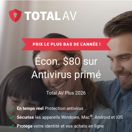
PRIX LE PLUS BAS DE L'ANNÉE !
Écon.
$
80
sur
Antivirus primé
Total AV Plus 2026
En temps réel
Protection antivirus
®
Sécurise
les appareils Windows, Mac
, Android et iOS
Protège
votre identité et vos achats en ligne