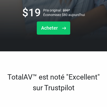
$
19
Prix original :
$
99
*
Économisez
$
80
aujourd'hui
Acheter
TotalAV™ est noté "Excellent"
sur Trustpilot