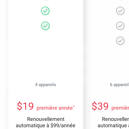
4 appareils
6 apparei
$
19
$
39
*
première année
premiè
Renouvellement
Renouvelle
automatique à
$
99
/année
automatique