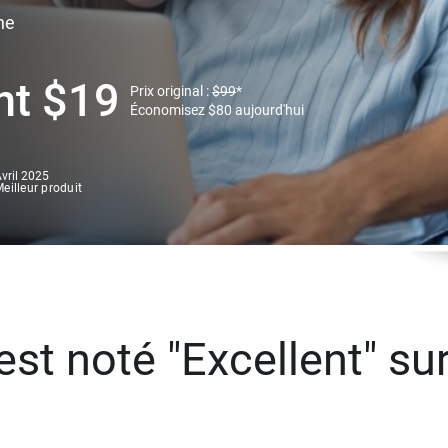
ne
nt
$
19
Prix original :
$
99
*
Économisez
$
80
aujourd'hui
vril 2025
eilleur produit
st noté "Excellent" sur