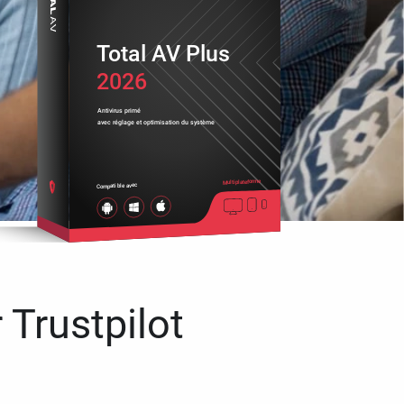
Total AV Plus
2026
Antivirus primé
avec réglage et optimisation du système
Multiplateforme
Compatible avec
 Trustpilot