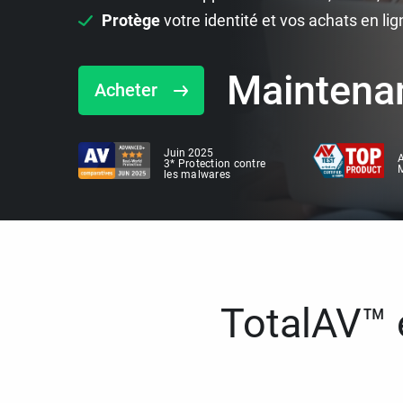
Protège
votre identité et vos achats en lig
Maintena
Acheter
Juin 2025
A
3* Protection contre
M
les malwares
TotalAV™ e