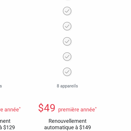
ls
8 appareils
$
49
*
*
re année
première année
ment
Renouvellement
 à
$
129
automatique à
$
149