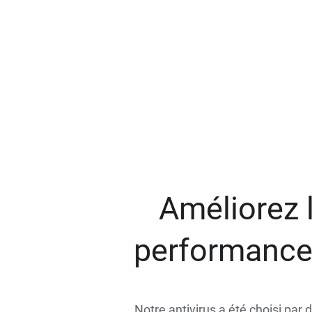
Améliorez l
performances
Notre antivirus a été choisi par 