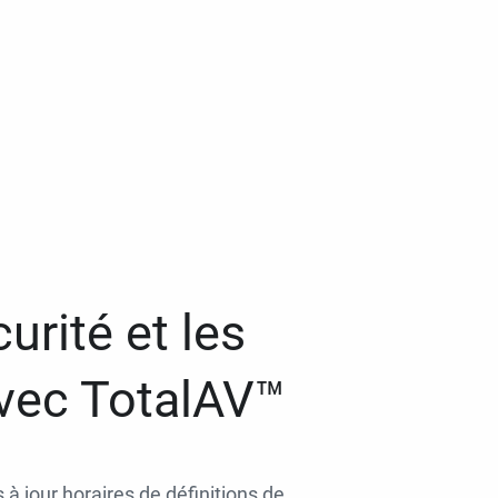
urité et les
avec TotalAV™
 à jour horaires de définitions de