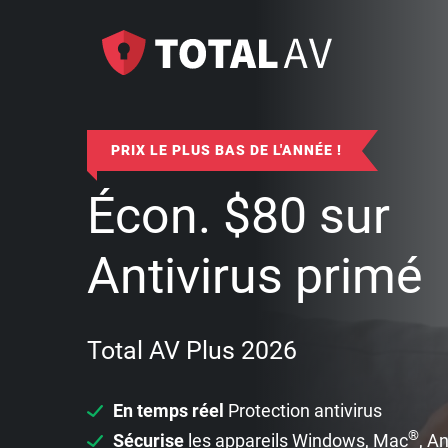
PRIX LE PLUS BAS DE L'ANNÉE !
Écon.
$
80
sur
Antivirus primé
Total AV Plus 2026
En temps réel
Protection antivirus
®
Sécurise
les appareils Windows, Mac
, A