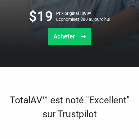
$
19
Prix original :
$
99
*
Économisez
$
80
aujourd'hui
Acheter
TotalAV™ est noté "Excellent"
sur Trustpilot