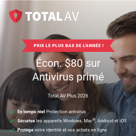
PRIX LE PLUS BAS DE L'ANNÉE !
Écon.
$
80
sur
Antivirus primé
Total AV Plus 2026
En temps réel
Protection antivirus
®
Sécurise
les appareils Windows, Mac
, Android et iOS
Protège
votre identité et vos achats en ligne