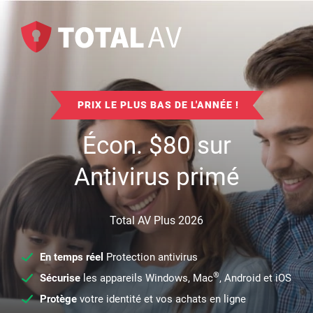
PRIX LE PLUS BAS DE L'ANNÉE !
Écon.
$
80
sur
Antivirus primé
Total AV Plus 2026
En temps réel
Protection antivirus
®
Sécurise
les appareils Windows, Mac
, Android et iOS
Protège
votre identité et vos achats en ligne