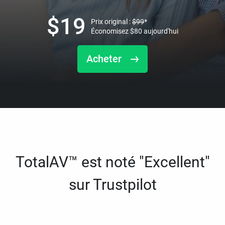
$
19
Prix original :
$
99
*
Économisez
$
80
aujourd'hui
Acheter
TotalAV™ est noté "Excellent"
sur Trustpilot