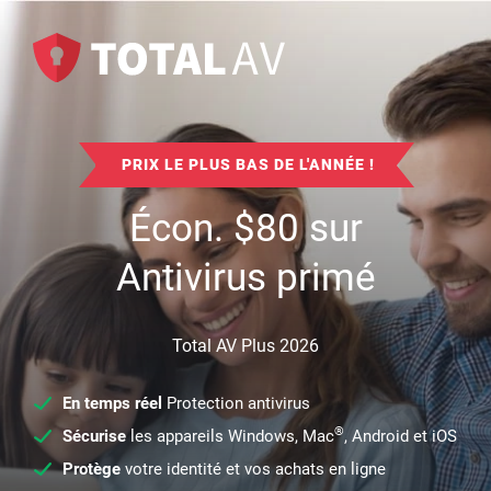
PRIX LE PLUS BAS DE L'ANNÉE !
Écon.
$
80
sur
Antivirus primé
Total AV Plus 2026
En temps réel
Protection antivirus
®
Sécurise
les appareils Windows, Mac
, Android et iOS
Protège
votre identité et vos achats en ligne