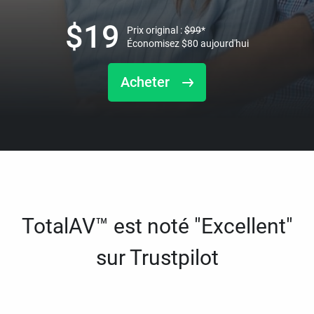
$
19
Prix original :
$
99
*
Économisez
$
80
aujourd'hui
Acheter
TotalAV™ est noté "Excellent"
sur Trustpilot