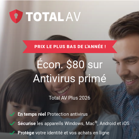
PRIX LE PLUS BAS DE L'ANNÉE !
Écon.
$
80
sur
Antivirus primé
Total AV Plus 2026
En temps réel
Protection antivirus
®
Sécurise
les appareils Windows, Mac
, Android et iOS
Protège
votre identité et vos achats en ligne