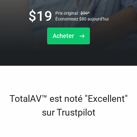
$
19
Prix original :
$
99
*
Économisez
$
80
aujourd'hui
Acheter
TotalAV™ est noté "Excellent"
sur Trustpilot