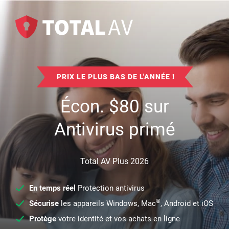
PRIX LE PLUS BAS DE L'ANNÉE !
Écon.
$
80
sur
Antivirus primé
Total AV Plus 2026
En temps réel
Protection antivirus
®
Sécurise
les appareils Windows, Mac
, Android et iOS
Protège
votre identité et vos achats en ligne