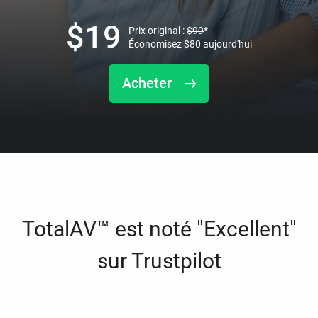
$
19
Prix original :
$
99
*
Économisez
$
80
aujourd'hui
Acheter
TotalAV™ est noté "Excellent"
sur Trustpilot