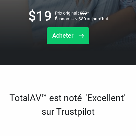
$
19
Prix original :
$
99
*
Économisez
$
80
aujourd'hui
Acheter
TotalAV™ est noté "Excellent"
sur Trustpilot