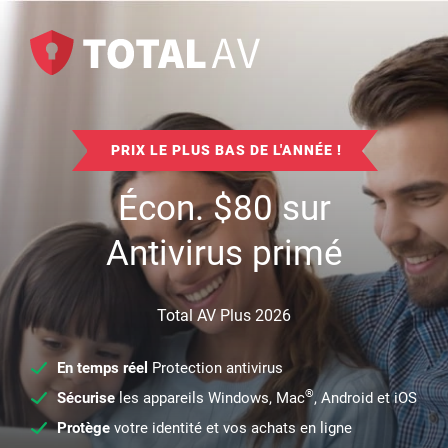
PRIX LE PLUS BAS DE L'ANNÉE !
Écon.
$
80
sur
Antivirus primé
Total AV Plus 2026
En temps réel
Protection antivirus
®
Sécurise
les appareils Windows, Mac
, Android et iOS
Protège
votre identité et vos achats en ligne