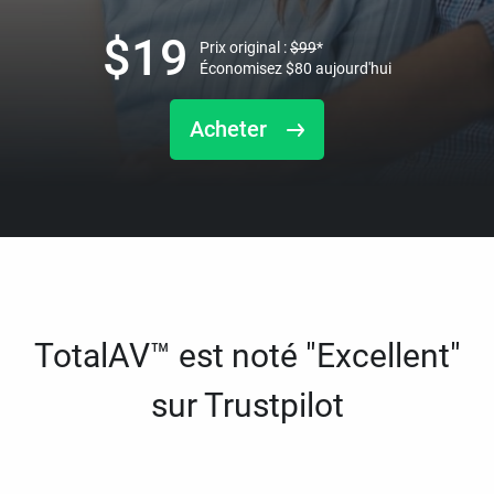
$
19
Prix original :
$
99
*
Économisez
$
80
aujourd'hui
Acheter
TotalAV™ est noté "Excellent"
sur Trustpilot