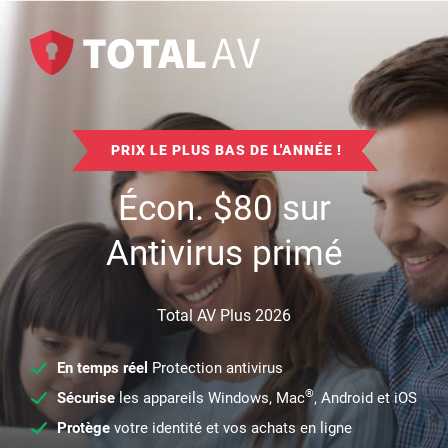
PRIX LE PLUS BAS DE L'ANNÉE !
Écon.
$
80
sur
Antivirus primé
Total AV Plus 2026
En temps réel
Protection antivirus
®
Sécurise
les appareils Windows, Mac
, Android et iOS
Protège
votre identité et vos achats en ligne