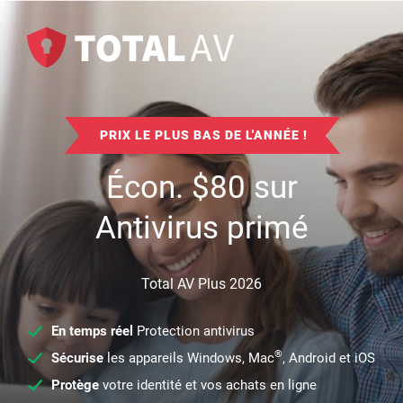
PRIX LE PLUS BAS DE L'ANNÉE !
Écon.
$
80
sur
Antivirus primé
Total AV Plus 2026
En temps réel
Protection antivirus
®
Sécurise
les appareils Windows, Mac
, Android et iOS
Protège
votre identité et vos achats en ligne