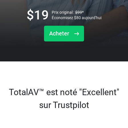
$
19
Prix original :
$
99
*
Économisez
$
80
aujourd'hui
Acheter
TotalAV™ est noté "Excellent"
sur Trustpilot