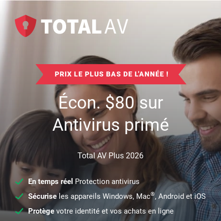
PRIX LE PLUS BAS DE L'ANNÉE !
Écon.
$
80
sur
Antivirus primé
Total AV Plus 2026
En temps réel
Protection antivirus
®
Sécurise
les appareils Windows, Mac
, Android et iOS
Protège
votre identité et vos achats en ligne