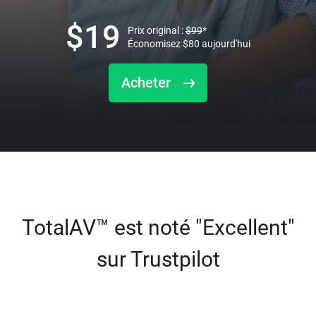
$
19
Prix original :
$
99
*
Économisez
$
80
aujourd'hui
Acheter
TotalAV™ est noté "Excellent"
sur Trustpilot