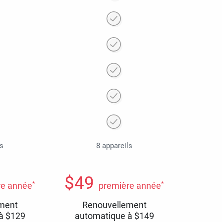
ls
8 appareils
$
49
*
*
re année
première année
ment
Renouvellement
 à
$
129
automatique à
$
149