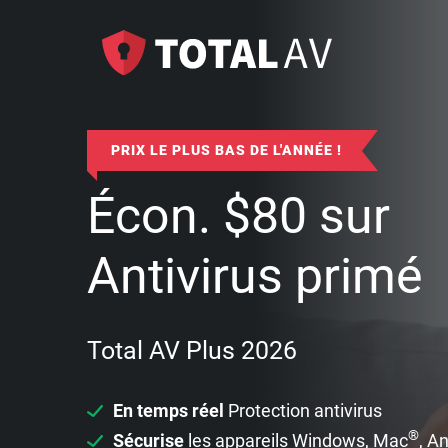
PRIX LE PLUS BAS DE L'ANNÉE !
Écon.
$
80
sur
Antivirus primé
Total AV Plus 2026
En temps réel
Protection antivirus
®
Sécurise
les appareils Windows, Mac
, A