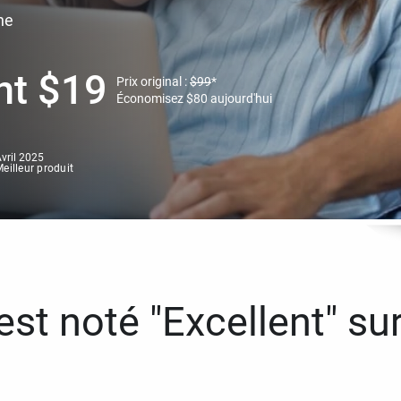
ne
nt
$
19
Prix original :
$
99
*
Économisez
$
80
aujourd'hui
vril 2025
eilleur produit
st noté "Excellent" sur