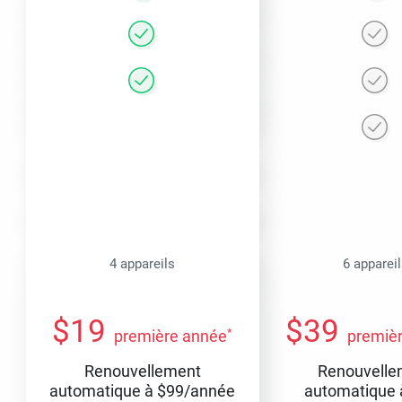
4 appareils
6 apparei
$
19
$
39
*
première année
premiè
Renouvellement
Renouvelle
automatique à
$
99
/année
automatique