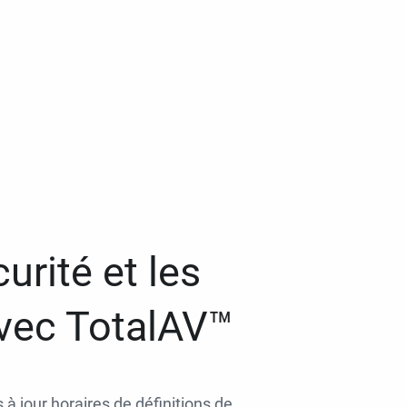
urité et les
avec TotalAV™
 à jour horaires de définitions de