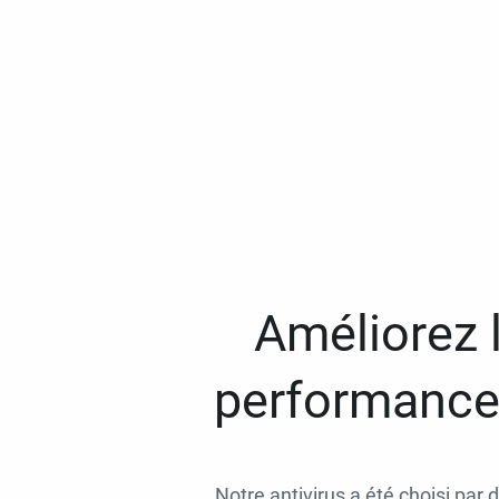
Améliorez l
performances
Notre antivirus a été choisi par 