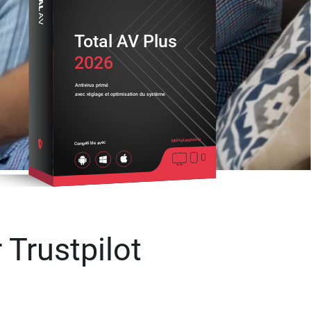
Total AV Plus
2026
Antivirus primé
avec réglage et optimisation du système
Multiplateforme
Compatible avec
 Trustpilot