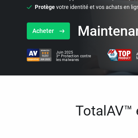
Protège
votre identité et vos achats en lig
Maintena
Acheter
Juin 2025
A
3* Protection contre
M
les malwares
TotalAV™ e