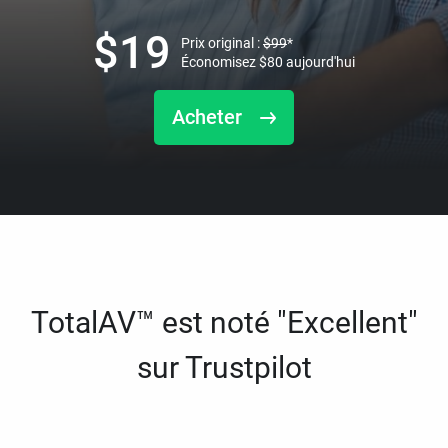
$
19
Prix original :
$
99
*
Économisez
$
80
aujourd'hui
Acheter
TotalAV™ est noté "Excellent"
sur Trustpilot