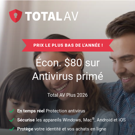
PRIX LE PLUS BAS DE L'ANNÉE !
Écon.
$
80
sur
Antivirus primé
Total AV Plus 2026
En temps réel
Protection antivirus
®
Sécurise
les appareils Windows, Mac
, Android et iOS
Protège
votre identité et vos achats en ligne