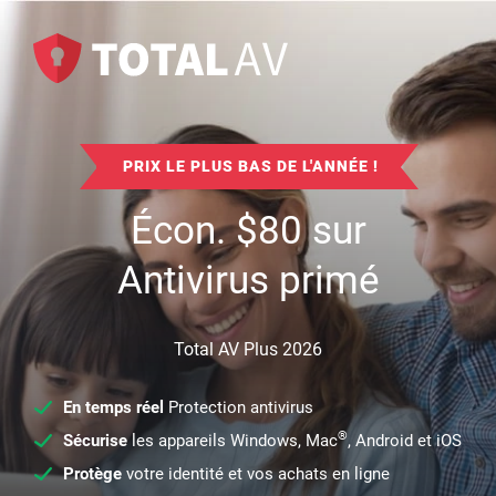
PRIX LE PLUS BAS DE L'ANNÉE !
Écon.
$
80
sur
Antivirus primé
Total AV Plus 2026
En temps réel
Protection antivirus
®
Sécurise
les appareils Windows, Mac
, Android et iOS
Protège
votre identité et vos achats en ligne