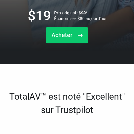
$
19
Prix original :
$
99
*
Économisez
$
80
aujourd'hui
Acheter
TotalAV™ est noté "Excellent"
sur Trustpilot