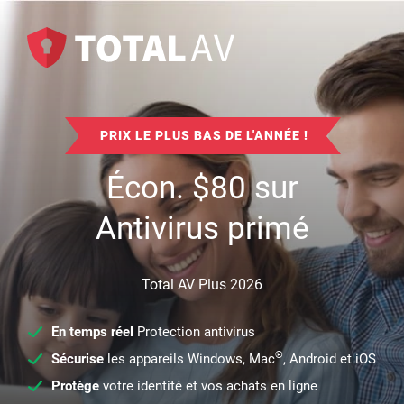
PRIX LE PLUS BAS DE L'ANNÉE !
Écon.
$
80
sur
Antivirus primé
Total AV Plus 2026
En temps réel
Protection antivirus
®
Sécurise
les appareils Windows, Mac
, Android et iOS
Protège
votre identité et vos achats en ligne