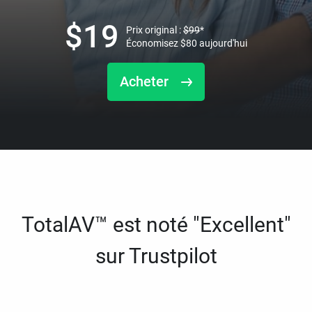
$
19
Prix original :
$
99
*
Économisez
$
80
aujourd'hui
Acheter
TotalAV™ est noté "Excellent"
sur Trustpilot