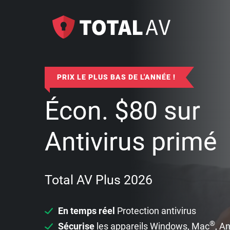
PRIX LE PLUS BAS DE L'ANNÉE !
Écon.
$
80
sur
Antivirus primé
Total AV Plus 2026
En temps réel
Protection antivirus
®
Sécurise
les appareils Windows, Mac
, A