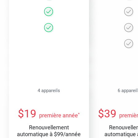
4 appareils
6 apparei
$
19
$
39
*
première année
premiè
Renouvellement
Renouvelle
automatique à
$
99
/année
automatique