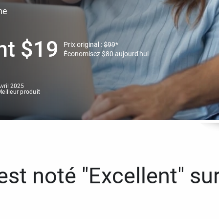
ne
nt
$
19
Prix original :
$
99
*
Économisez
$
80
aujourd'hui
vril 2025
eilleur produit
st noté "Excellent" sur