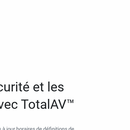
urité et les
avec TotalAV™
 à jour horaires de définitions de