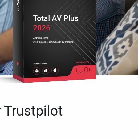
Total AV Plus
2026
Antivirus primé
avec réglage et optimisation du système
Multiplateforme
Compatible avec
 Trustpilot