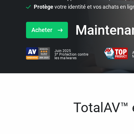
Protège
votre identité et vos achats en lig
Maintena
Acheter
Juin 2025
A
3* Protection contre
M
les malwares
TotalAV™ e