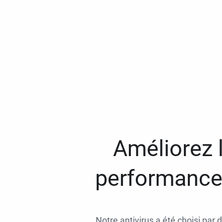
Améliorez l
performances
Notre antivirus a été choisi par 