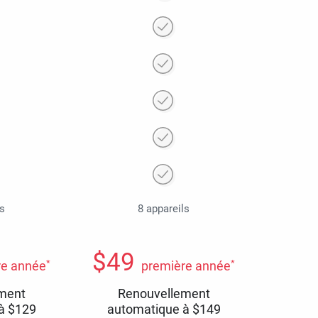
ls
8 appareils
$
49
*
*
re année
première année
ment
Renouvellement
 à
$
129
automatique à
$
149