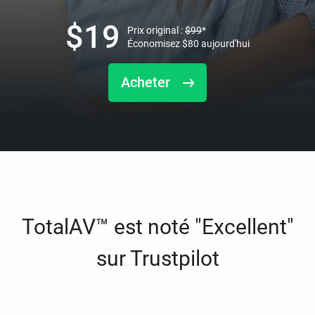
$
19
Prix original :
$
99
*
Économisez
$
80
aujourd'hui
Acheter
TotalAV™ est noté "Excellent"
sur Trustpilot