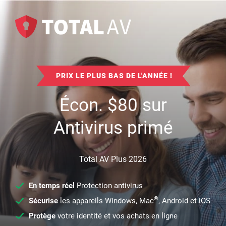
PRIX LE PLUS BAS DE L'ANNÉE !
Écon.
$
80
sur
Antivirus primé
Total AV Plus 2026
En temps réel
Protection antivirus
®
Sécurise
les appareils Windows, Mac
, Android et iOS
Protège
votre identité et vos achats en ligne