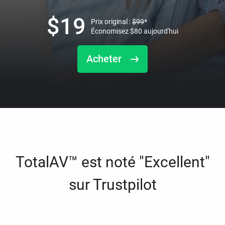
$
19
Prix original :
$
99
*
Économisez
$
80
aujourd'hui
Acheter
TotalAV™ est noté "Excellent"
sur Trustpilot