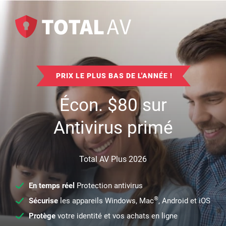
PRIX LE PLUS BAS DE L'ANNÉE !
Écon.
$
80
sur
Antivirus primé
Total AV Plus 2026
En temps réel
Protection antivirus
®
Sécurise
les appareils Windows, Mac
, Android et iOS
Protège
votre identité et vos achats en ligne