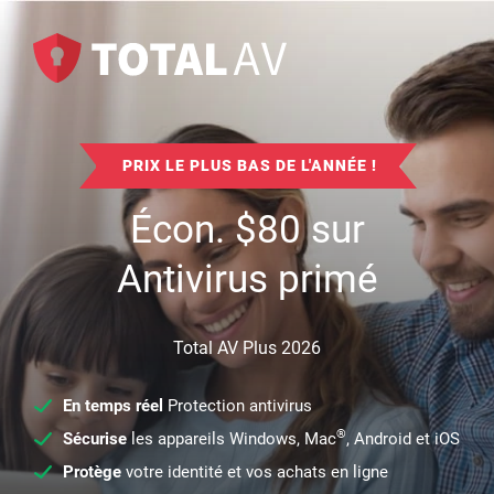
PRIX LE PLUS BAS DE L'ANNÉE !
Écon.
$
80
sur
Antivirus primé
Total AV Plus 2026
En temps réel
Protection antivirus
®
Sécurise
les appareils Windows, Mac
, Android et iOS
Protège
votre identité et vos achats en ligne