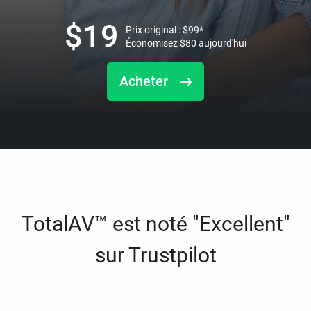
$
19
Prix original :
$
99
*
Économisez
$
80
aujourd'hui
Acheter
TotalAV™ est noté "Excellent"
sur Trustpilot