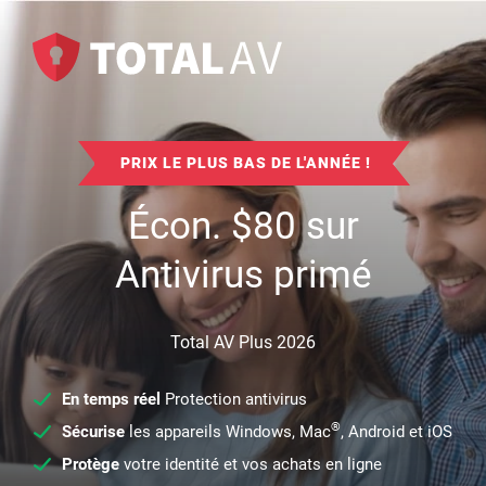
PRIX LE PLUS BAS DE L'ANNÉE !
Écon.
$
80
sur
Antivirus primé
Total AV Plus 2026
En temps réel
Protection antivirus
®
Sécurise
les appareils Windows, Mac
, Android et iOS
Protège
votre identité et vos achats en ligne