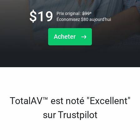
$
19
Prix original :
$
99
*
Économisez
$
80
aujourd'hui
Acheter
TotalAV™ est noté "Excellent"
sur Trustpilot