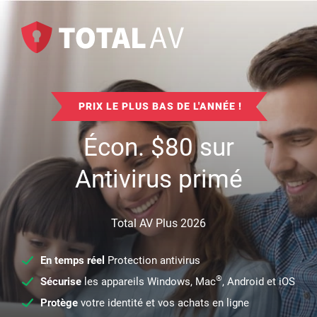
PRIX LE PLUS BAS DE L'ANNÉE !
Écon.
$
80
sur
Antivirus primé
Total AV Plus 2026
En temps réel
Protection antivirus
®
Sécurise
les appareils Windows, Mac
, Android et iOS
Protège
votre identité et vos achats en ligne