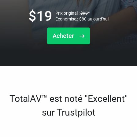
$
19
Prix original :
$
99
*
Économisez
$
80
aujourd'hui
Acheter
TotalAV™ est noté "Excellent"
sur Trustpilot