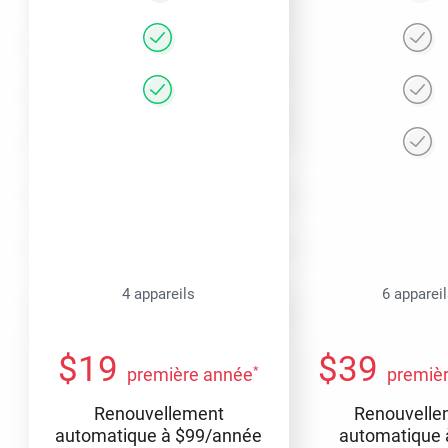
4 appareils
6 apparei
$
19
$
39
*
première année
premiè
Renouvellement
Renouvelle
automatique à
$
99
/année
automatique