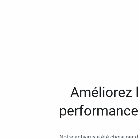
Améliorez l
performances
Notre antivirus a été choisi par 