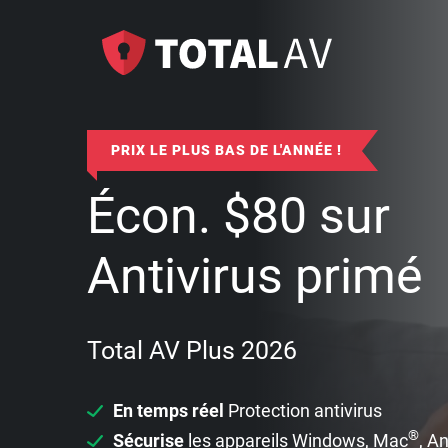
PRIX LE PLUS BAS DE L'ANNÉE !
Écon.
$
80
sur
Antivirus primé
Total AV Plus 2026
En temps réel
Protection antivirus
®
Sécurise
les appareils Windows, Mac
, A