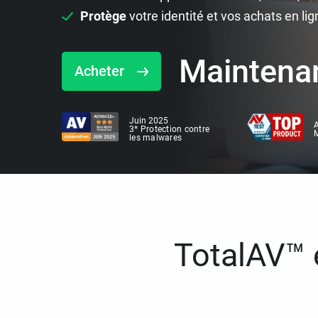
Protège
votre identité et vos achats en lig
Maintena
Acheter
Juin 2025
A
3* Protection contre
M
les malwares
TotalAV™ e