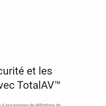
urité et les
avec TotalAV™
 à jour horaires de définitions de