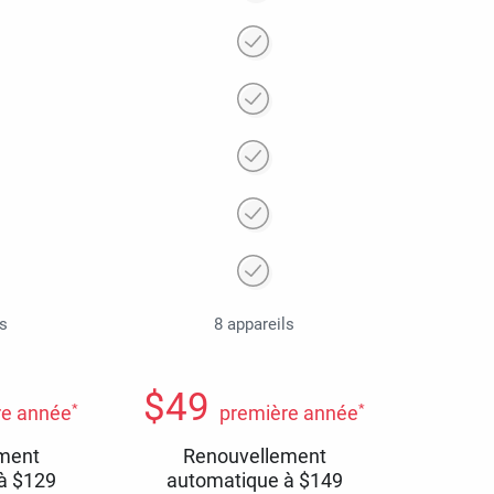
ls
8 appareils
$
49
*
*
re année
première année
ment
Renouvellement
 à
$
129
automatique à
$
149