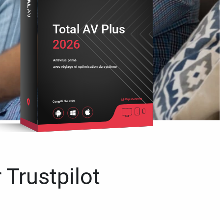
Total AV Plus
2026
Antivirus primé
avec réglage et optimisation du système
Multiplateforme
Compatible avec
 Trustpilot