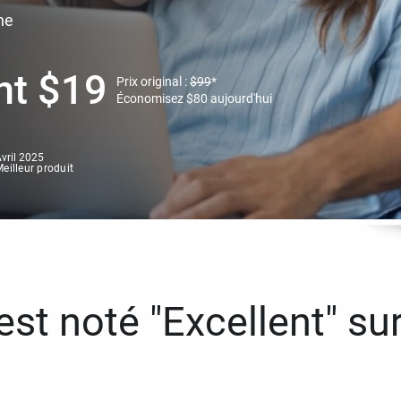
ne
nt
$
19
Prix original :
$
99
*
Économisez
$
80
aujourd'hui
vril 2025
eilleur produit
st noté "Excellent" sur